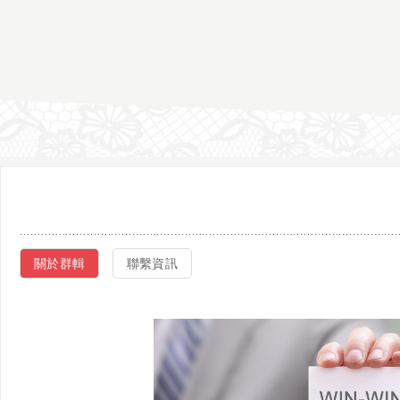
關於群輯
聯繫資訊